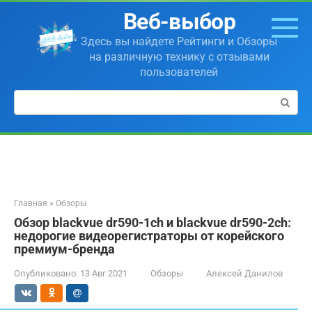
Перейти
Веб-выбор
к
контенту
Здесь вы найдете Рейтинги и Обзоры
на различную технику с отзывами
пользователей
Поиск:
Главная
»
Обзоры
Обзор blackvue dr590-1ch и blackvue dr590-2ch:
недорогие видеорегистраторы от корейского
премиум-бренда
Опубликовано:
13 Авг 2021
Обзоры
Алексей Данилов