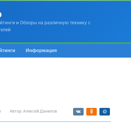
р
йтинги и Обзоры на различную технику с
телей
йтинги
Информация
ы
Автор:
Алексей Данилов