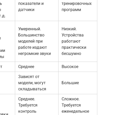
ь
показатели и
тренировочных
ю
датчики
программ
.д.
Умеренный.
Низкий.
Большинство
Устройства
е
моделей при
работают
работе издают
практически
вии
негромкие звуки
бесшумно
мы
ют
Среднее
Высокое
Зависят от
модели, могут
Большие
складываться
Среднее.
Сложное.
Требуется
Требуется
контроль
еженедельное
овки