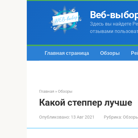
Перейти
к
Веб-выбо
контенту
Здесь вы найдете Ре
отзывами пользова
Главная страница
Обзоры
Ре
Главная
»
Обзоры
Какой степпер лучше
Опубликовано:
13 Авг 2021
Рубрика:
Обзор