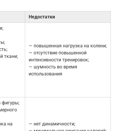
Недостатки
я;
ы;
— повышенная нагрузка на колени;
ть;
— отсутствие повышенной
й ткани;
интенсивности тренировок;
— шумность во время
использования
 фигуры;
мерного
ка на
— нет динамичности;
— минимальное сжигание калорий;