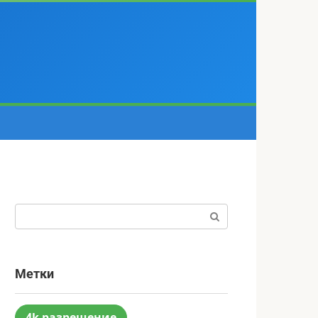
Поиск:
Метки
4k разрешение