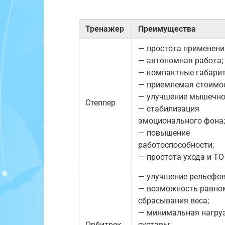
Тренажер
Преимущества
— простота применени
— автономная работа;
— компактные габарит
— приемлемая стоимос
— улучшение мышечно
Степпер
— стабилизация
эмоционального фона;
— повышение
работоспособности;
— простота ухода и ТО
— улучшение рельефов
— возможность равно
сбрасывания веса;
— минимальная нагруз
Орбитрек
суставы;