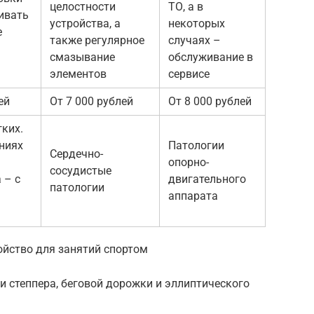
целостности
ТО, а в
ивать
устройства, а
некоторых
е
также регулярное
случаях –
смазывание
обслуживание в
элементов
сервисе
ей
От 7 000 рублей
От 8 000 рублей
гких.
ниях
Патологии
Сердечно-
опорно-
сосудистые
 – с
двигательного
патологии
аппарата
ойство для занятий спортом
и степпера, беговой дорожки и эллиптического