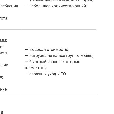
требления
— небольшое количество опций
тота
амм;
я;
— высокая стоимость;
ремя
— нагрузка не на все группы мышц;
— быстрый износ некоторых
ание
элементов;
— сложный уход и ТО
а;
ение
ра