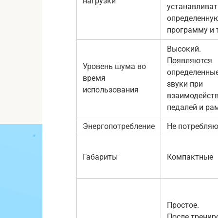
нагрузки
устанавливат
определенну
программу и т
Высокий.
Появляются
Уровень шума во
определенны
время
звуки при
использования
взаимодейст
педалей и ра
Энергопотребление
Не потребля
Габариты
Компактные
Простое.
После тренир