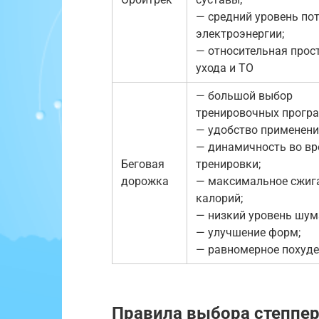
— средний уровень по
электроэнергии;
— относительная прос
ухода и ТО
— большой выбор
тренировочных прогр
— удобство применени
— динамичность во в
Беговая
тренировки;
дорожка
— максимальное сжиг
калорий;
— низкий уровень шум
— улучшение форм;
— равномерное похуд
Правила выбора степпе