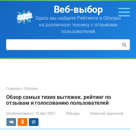
Перейти
Веб-выбор
к
контенту
Здесь вы найдете Рейтинги и Обзоры
на различную технику с отзывами
пользователей
Поиск:
Главная
»
Обзоры
Обзор самых тихих вытяжек. рейтинг по
отзывам и голосованию пользователей
Опубликовано:
13 Авг 2021
Обзоры
Алексей Данилов