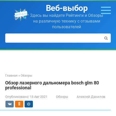
Перейти
Веб-выбор
к
контенту
Здесь вы найдете Рейтинги и Обзоры
на различную технику с отзывами
пользователей
Поиск:
Главная
»
Обзоры
Обзор лазерного дальномера bosch glm 80
professional
Опубликовано:
13 Авг 2021
Обзоры
Алексей Данилов