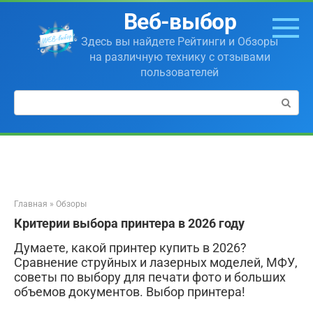
Перейти
Веб-выбор
к
контенту
Здесь вы найдете Рейтинги и Обзоры
на различную технику с отзывами
пользователей
Поиск:
Главная
»
Обзоры
Критерии выбора принтера в 2026 году
Думаете, какой принтер купить в 2026?
Сравнение струйных и лазерных моделей, МФУ,
советы по выбору для печати фото и больших
объемов документов. Выбор принтера!