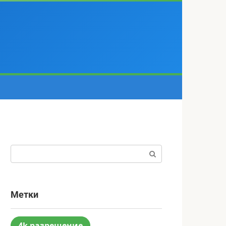
Поиск:
Метки
4k разрешение