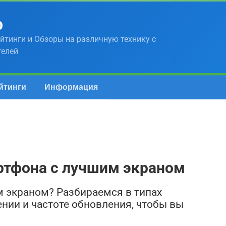
р
йтинги и Обзоры на различную технику с
телей
йтинги
Информация
ртфона с лучшим экраном
 экраном? Разбираемся в типах
ении и частоте обновления, чтобы вы