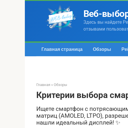
Перейти
к
Веб-выбо
контенту
Здесь вы найдете Ре
отзывами пользова
Главная страница
Обзоры
Ре
Главная
»
Обзоры
Критерии выбора сма
Ищете смартфон с потрясающим
матриц (AMOLED, LTPO), разреш
нашли идеальный дисплей! ✨