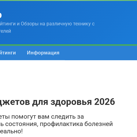
р
йтинги и Обзоры на различную технику с
телей
йтинги
Информация
джетов для здоровья 2026
еты помогут вам следить за
ль состояния, профилактика болезней
еально!