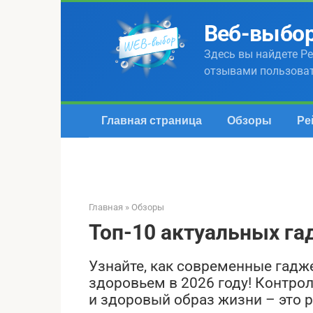
Перейти
к
Веб-выбо
контенту
Здесь вы найдете Ре
отзывами пользова
Главная страница
Обзоры
Ре
Главная
»
Обзоры
Топ-10 актуальных га
Узнайте, как современные гадж
здоровьем в 2026 году! Контро
и здоровый образ жизни – это р