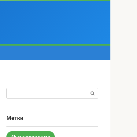
Поиск:
Метки
4k разрешение