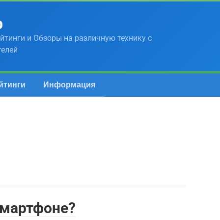
р
йтинги и Обзоры на различную технику с
телей
йтинги
Информация
смартфоне?