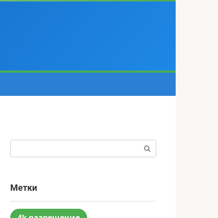
Поиск:
Метки
4k разрешение