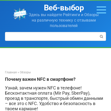
Перейти
Веб-выбор
к
контенту
Здесь вы найдете Рейтинги и Обзоры
на различную технику с отзывами
пользователей
Поиск:
Главная
»
Обзоры
Почему важен NFC в смартфоне?
Узнай, зачем нужен NFC в телефоне!
Бесконтактная оплата (Mir Pay, SberPay),
проезд в транспорте, быстрый обмен данными
– все это с NFC. Удобство и безопасность в
твоем кармане!