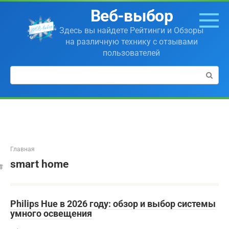
Перейти
Веб-выбор
к
контенту
Здесь вы найдете Рейтинги и Обзоры
на различную технику с отзывами
пользователей
Поиск:
Главная
smart home
Philips Hue в 2026 году: обзор и выбор системы
умного освещения