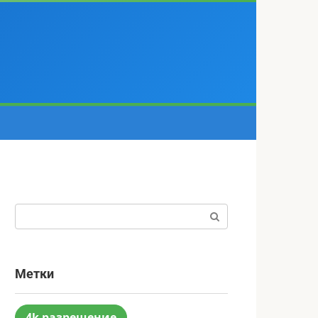
Поиск:
Метки
4k разрешение