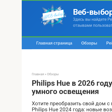
Перейти
к
Веб-выбо
контенту
Здесь вы найдете Ре
отзывами пользова
Главная страница
Обзоры
Ре
Главная
»
Обзоры
Philips Hue в 2026 го
умного освещения
Хотите преобразить свой дом 
Philips Hue 2024 года: новые во