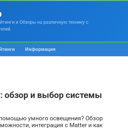
р
йтинги и Обзоры на различную технику с
телей
йтинги
Информация
ду: обзор и выбор системы
с помощью умного освещения? Обзор
зможности, интеграция с Matter и как