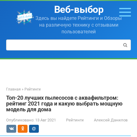
Перейти
Веб-выбор
к
контенту
Здесь вы найдете Рейтинги и Обзоры
на различную технику с отзывами
пользователей
Поиск:
Главная
»
Рейтинги
Топ-20 лучших пылесосов с аквафильтром:
рейтинг 2021 года и какую выбрать мощную
модель для дома
Опубликовано:
13 Авг 2021
Рейтинги
Алексей Данилов