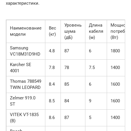
характеристики.
Уровень
Длина
Мощност
Наименование
Вес
шума
кабеля
потребле
модели
(кг)
(дБ)
(м)
(Вт)
Samsung
4.8
87
6
1800
VC18M31D9HD
Karcher SE
7.8
78
7.5
1400
4001
Thomas 788549
8.4
85
6
1600
TWIN LEOPARD
Zelmer 919.0
8.5
84
9
1600
ST
VITEK VT-1835
8.6
87
5
1400
(B)