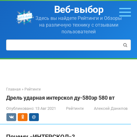
Перейти
Веб-выбор
к
контенту
Здесь вы найдете Рейтинги и Обзоры
на различную технику с отзывами
пользователей
Поиск:
Главная
»
Рейтинги
Дрель ударная интерскол ду-580эр 580 вт
Опубликовано:
13 Авг 2021
Рейтинги
Алексей Данилов
Почему «ИНТЕРСКОЛ»?