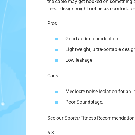
the cable may get hooked on something an
in-ear design might not be as comfortable
Pros
Good audio reproduction.
Lightweight, ultra-portable desig
Low leakage.
Cons
Mediocre noise isolation for an in
Poor Soundstage.
See our Sports/Fitness Recommendation
6.3