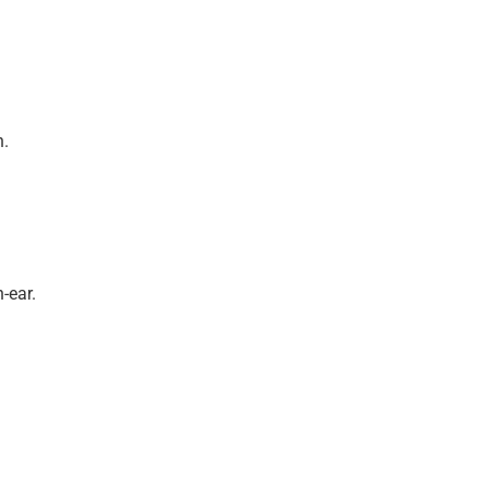
n.
-ear.