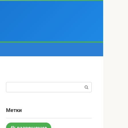
Поиск:
Метки
4k разрешение