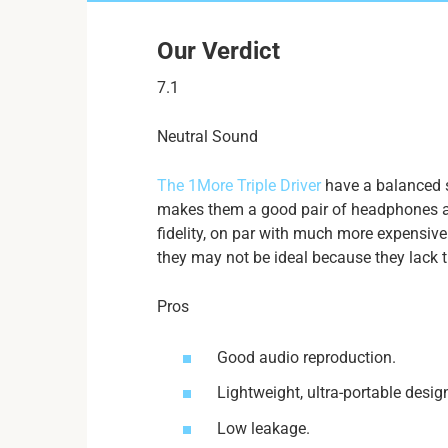
Our Verdict
7.1
Neutral Sound
The 1More Triple Driver
have a balanced s
makes them a good pair of headphones a
fidelity, on par with much more expensive 
they may not be ideal because they lack 
Pros
Good audio reproduction.
Lightweight, ultra-portable desig
Low leakage.