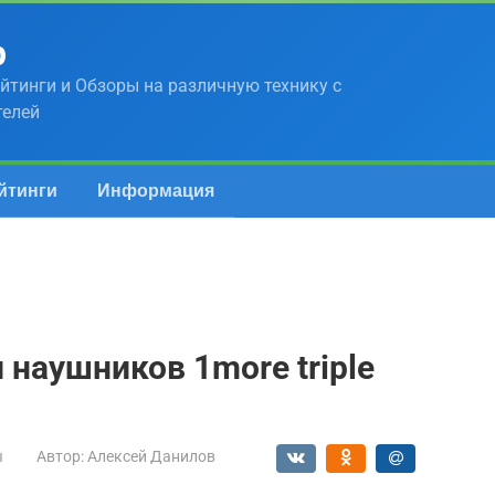
р
йтинги и Обзоры на различную технику с
телей
йтинги
Информация
и наушников 1more triple
ы
Автор:
Алексей Данилов