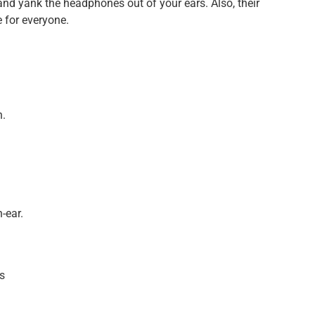
d yank the headphones out of your ears. Also, their
 for everyone.
n.
-ear.
s