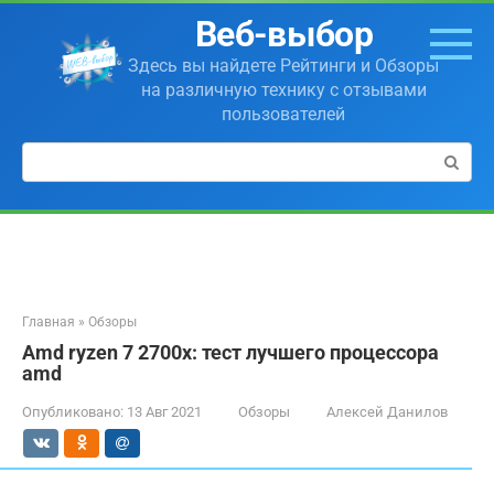
Перейти
Веб-выбор
к
контенту
Здесь вы найдете Рейтинги и Обзоры
на различную технику с отзывами
пользователей
Поиск:
Главная
»
Обзоры
Amd ryzen 7 2700x: тест лучшего процессора
amd
Опубликовано:
13 Авг 2021
Обзоры
Алексей Данилов