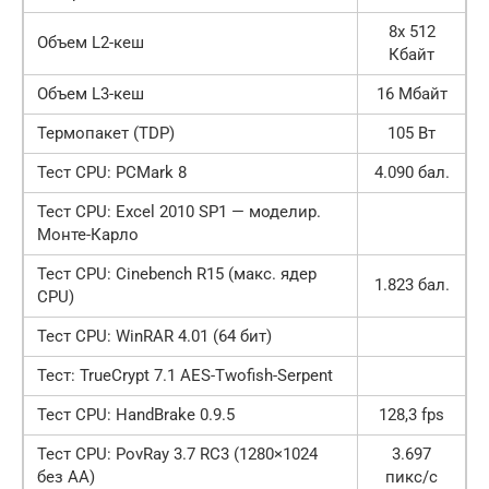
8x 512
Объем L2-кеш
Кбайт
Объем L3-кеш
16 Мбайт
Термопакет (TDP)
105 Вт
Тест CPU: PCMark 8
4.090 бал.
Тест CPU: Excel 2010 SP1 — моделир.
Монте-Карло
Тест CPU: Cinebench R15 (макс. ядер
1.823 бал.
CPU)
Тест CPU: WinRAR 4.01 (64 бит)
Тест: TrueCrypt 7.1 AES-Twofish-Serpent
Тест CPU: HandBrake 0.9.5
128,3 fps
Тест CPU: PovRay 3.7 RC3 (1280×1024
3.697
без AA)
пикс/с