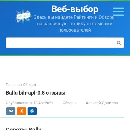
Перейти
Веб-выбор
к
контенту
Здесь вы найдете Рейтинги и Обзоры
на различную технику с отзывами
пользователей
Поиск:
Главная
»
Обзоры
Ballu bih-apl-0.8 отзывы
Опубликовано:
13 Авг 2021
Обзоры
Алексей Данилов
Советы Ballu