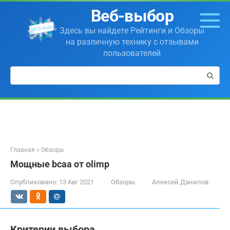
Перейти
Веб-выбор
к
контенту
Здесь вы найдете Рейтинги и Обзоры
на различную технику с отзывами
пользователей
Поиск:
Главная
»
Обзоры
Мощные bcaa от olimp
Опубликовано:
13 Авг 2021
Обзоры
Алексей Данилов
Критерии выбора