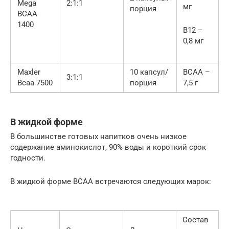
Mega
2:1:1
мг
порция
BCAA
1400
B12 –
0,8 мг
Maxler
10 капсул/
BCAA –
3:1:1
Bcaa 7500
порция
7,5 г
В жидкой форме
В большинстве готовых напитков очень низкое
содержание аминокислот, 90% воды и короткий срок
годности.
В жидкой форме BCAA встречаются следующих марок:
Состав