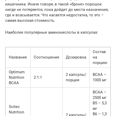
кишечника. Иначе говоря, в такой «броне» порошок
нигде не потеряется, пока дойдет до места назначения,
где и всасывается. Что касается недостатка, то это –
самая высокая стоимость.
Наиболее популярные аминокислоты в капсулах:
Состав
Название
Соотношение
Дозировка
на
порцию
Optimum
2 капсулы/
BCAA –
Nutrition
2:1:1
порция
1000 мг
BCAA
BCAA –
2500 мг
B5 – 5,3
Scitec
мг
Nutrition
B6 – 1,3
2 капсулы/