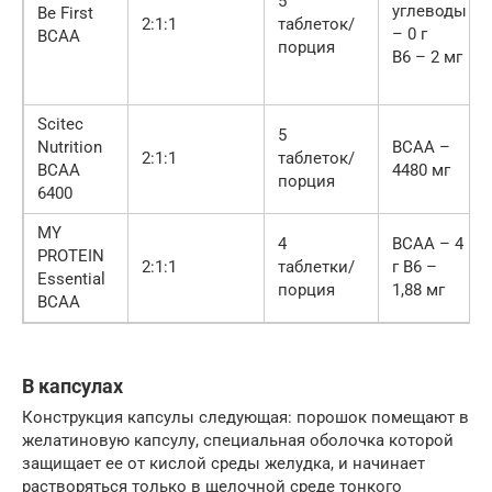
5
углеводы
Be First
2:1:1
таблеток/
– 0 г
BCAA
порция
B6 – 2 мг
Scitec
5
Nutrition
BCAA –
2:1:1
таблеток/
BCAA
4480 мг
порция
6400
MY
4
BCAA – 4
PROTEIN
2:1:1
таблетки/
г B6 –
Essential
порция
1,88 мг
BCAA
В капсулах
Конструкция капсулы следующая: порошок помещают в
желатиновую капсулу, специальная оболочка которой
защищает ее от кислой среды желудка, и начинает
растворяться только в щелочной среде тонкого