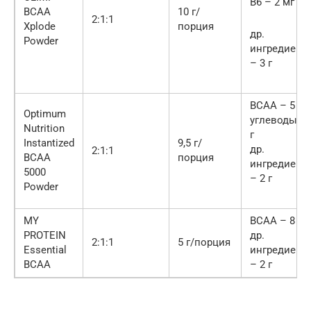
B6 – 2 мг
BCAA
10 г/
2:1:1
Xplode
порция
др.
Powder
ингредиент
– 3 г
BCAA – 5 г
Optimum
углеводы – 
Nutrition
г
Instantized
9,5 г/
др.
2:1:1
BCAA
порция
ингредиент
5000
– 2 г
Powder
MY
BCAA – 8 г
PROTEIN
др.
2:1:1
5 г/порция
Essential
ингредиент
BCAA
– 2 г