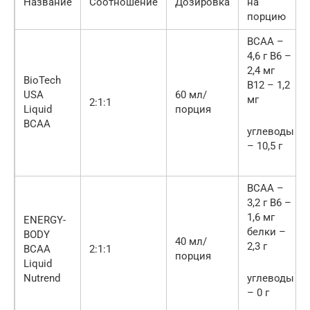
Название
Соотношение
Дозировка
на
порцию
BCAA –
4,6 г B6 –
2,4 мг
BioTech
B12 – 1,2
USA
60 мл/
мг
2:1:1
Liquid
порция
BCAA
углеводы
– 10,5 г
BCAA –
3,2 г B6 –
1,6 мг
ENERGY-
белки –
BODY
40 мл/
2,3 г
BCAA
2:1:1
порция
Liquid
Nutrend
углеводы
– 0 г