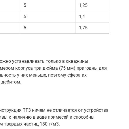
5
1,25
5
1,4
5
1,75
ожно устанавливать только в скважины
змером корпуса три дюйма (75 мм) пригодны для
льность у них меньше, поэтому сфера их
 дебитом.
струкция TF3 ничем не отличается от устройства
чивы к наличию в воде примесей и способны
м твердых частиц 180 г/м3.