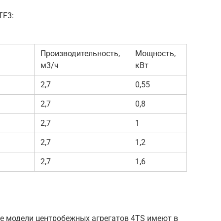
TF3:
Производительность,
Мощность,
м3/ч
кВт
2,7
0,55
2,7
0,8
2,7
1
2,7
1,2
2,7
1,6
все модели центробежных агрегатов 4TS имеют в