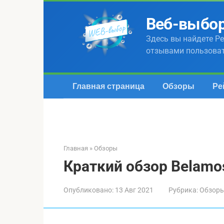
Перейти
к
Веб-выбо
контенту
Здесь вы найдете Ре
отзывами пользова
Главная страница
Обзоры
Ре
Главная
»
Обзоры
Краткий обзор Belamo
Опубликовано:
13 Авг 2021
Рубрика:
Обзор