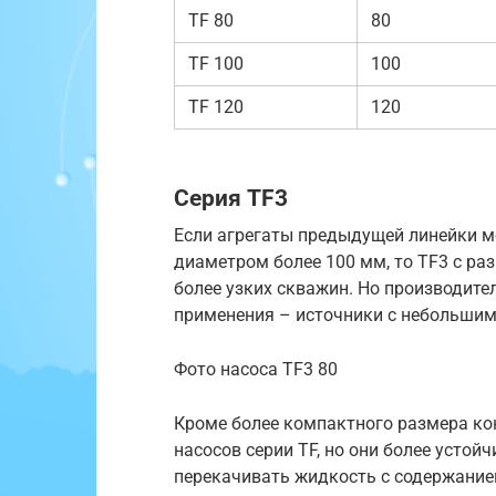
TF 80
80
TF 100
100
TF 120
120
Серия TF3
Если агрегаты предыдущей линейки м
диаметром более 100 мм, то TF3 с ра
более узких скважин. Но производите
применения – источники с небольшим
Фото насоса TF3 80
Кроме более компактного размера кон
насосов серии TF, но они более устой
перекачивать жидкость с содержание