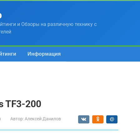
р
йтинги и Обзоры на различную технику с
телей
йтинги
Информация
s TF3-200
ы
Автор:
Алексей Данилов