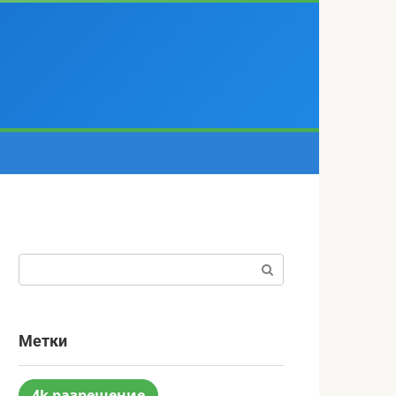
Поиск:
Метки
4k разрешение