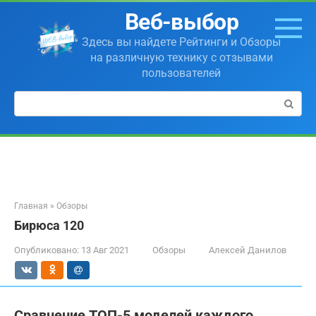
Перейти
Веб-выбор
к
контенту
Здесь вы найдете Рейтинги и Обзоры
на различную технику с отзывами
пользователей
Поиск:
Главная
»
Обзоры
Бирюса 120
Опубликовано:
13 Авг 2021
Обзоры
Алексей Данилов
Сравнение ТОП-5 моделей каждого