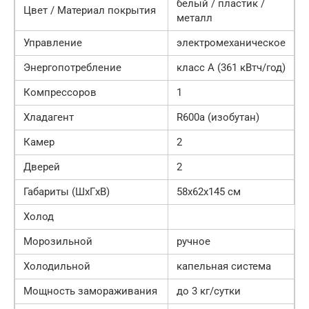
белый / пластик /
Цвет / Материал покрытия
металл
Управление
электромеханическое
Энергопотребление
класс A (361 кВтч/год)
Компрессоров
1
Хладагент
R600a (изобутан)
Камер
2
Дверей
2
Габариты (ШxГxВ)
58x62x145 см
Холод
Морозильной
ручное
Холодильной
капельная система
Мощность замораживания
до 3 кг/cутки