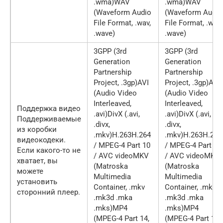
.wma)WAV
.wma)WAV
(Waveform Audio
(Waveform Audio
File Format, .wav,
File Format, .wav,
.wave)
.wave)
3GPP (3rd
3GPP (3rd
Generation
Generation
Partnership
Partnership
Project, .3gp)AVI
Project, .3gp)AVI
(Audio Video
(Audio Video
Interleaved,
Interleaved,
Поддержка видео
.avi)DivX (.avi,
.avi)DivX (.avi,
Поддерживаемые
.divx,
.divx,
из коробки
.mkv)H.263H.264
.mkv)H.263H.264
видеокодеки.
/ MPEG-4 Part 10
/ MPEG-4 Part 10
Если какого-то не
/ AVC videoMKV
/ AVC videoMKV
хватает, вы
(Matroska
(Matroska
можете
Multimedia
Multimedia
установить
Container, .mkv
Container, .mkv
сторонний плеер.
.mk3d .mka
.mk3d .mka
.mks)MP4
.mks)MP4
(MPEG-4 Part 14,
(MPEG-4 Part 14,