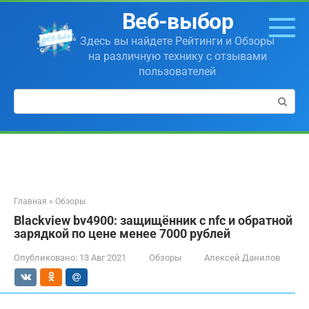
Перейти
Веб-выбор
к
контенту
Здесь вы найдете Рейтинги и Обзоры
на различную технику с отзывами
пользователей
Поиск:
Главная
»
Обзоры
Blackview bv4900: защищённик с nfc и обратной
зарядкой по цене менее 7000 рублей
Опубликовано:
13 Авг 2021
Обзоры
Алексей Данилов