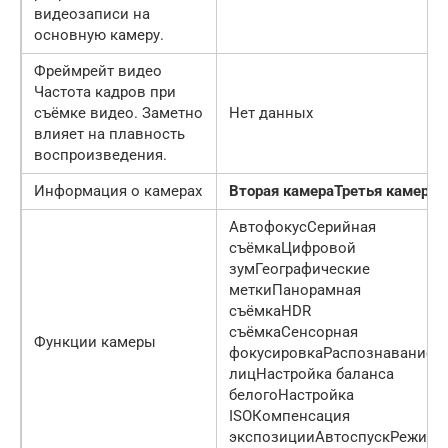
видеозаписи на
основную камеру.
Фреймрейт видео
Частота кадров при
съёмке видео. Заметно
Нет данных
влияет на плавность
воспроизведения.
Информация о камерах
Вторая камера
Третья камера
АвтофокусСерийная
съёмкаЦифровой
зумГеографические
меткиПанорамная
съёмкаHDR
съёмкаСенсорная
Функции камеры
фокусировкаРаспознавание
лицНастройка баланса
белогоНастройка
ISOКомпенсация
экспозицииАвтоспускРежим