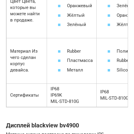
Цвет Цвета,
Оранжевый
Зелёны
которые вы
можете найти
Жёлтый
Оранже
в продаже.
Зелёный
Жёлты
Rubber
Полика
Материал Из
чего сделан
Пластмасса
Rubber
корпус
Металл
Silicone
девайса.
IP68
IP68
Сертификаты
IP69K
MIL-STD-810G
MIL-STD-810G
Дисплей blackview bv4900