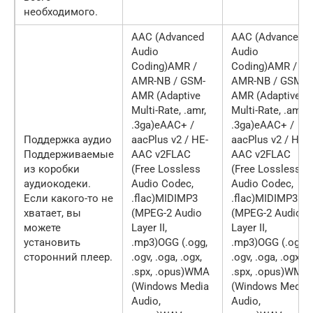
необходимого.
AAC (Advanced
AAC (Advanced
Audio
Audio
Coding)AMR /
Coding)AMR /
AMR-NB / GSM-
AMR-NB / GSM-
AMR (Adaptive
AMR (Adaptive
Multi-Rate, .amr,
Multi-Rate, .amr,
.3ga)eAAC+ /
.3ga)eAAC+ /
Поддержка аудио
aacPlus v2 / HE-
aacPlus v2 / HE-
Поддерживаемые
AAC v2FLAC
AAC v2FLAC
из коробки
(Free Lossless
(Free Lossless
аудиокодеки.
Audio Codec,
Audio Codec,
Если какого-то не
.flac)MIDIMP3
.flac)MIDIMP3
хватает, вы
(MPEG-2 Audio
(MPEG-2 Audio
можете
Layer II,
Layer II,
установить
.mp3)OGG (.ogg,
.mp3)OGG (.ogg,
сторонний плеер.
.ogv, .oga, .ogx,
.ogv, .oga, .ogx,
.spx, .opus)WMA
.spx, .opus)WMA
(Windows Media
(Windows Media
Audio,
Audio,