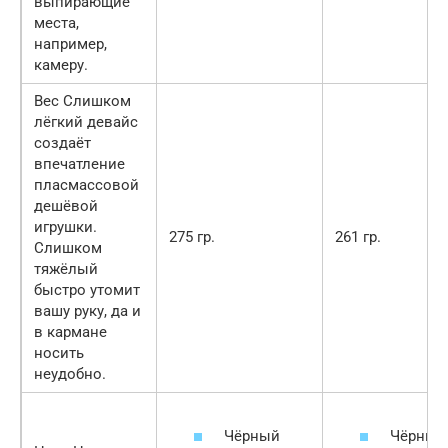
выпирающие
места,
например,
камеру.
Вес Слишком
лёгкий девайс
создаёт
впечатление
пласмассовой
дешёвой
игрушки.
275 гр.
261 гр.
Слишком
тяжёлый
быстро утомит
вашу руку, да и
в кармане
носить
неудобно.
Чёрный
Чёрный