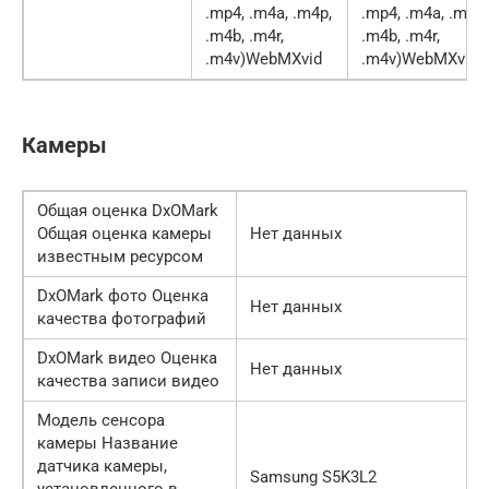
.mp4, .m4a, .m4p,
.mp4, .m4a, .m4p,
.m4b, .m4r,
.m4b, .m4r,
.m4v)WebMXvid
.m4v)WebMXvid
Камеры
Общая оценка DxOMark
Общая оценка камеры
Нет данных
известным ресурсом
DxOMark фото Оценка
Нет данных
качества фотографий
DxOMark видео Оценка
Нет данных
качества записи видео
Модель сенсора
камеры Название
датчика камеры,
Samsung S5K3L2
установленного в