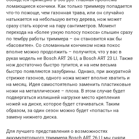
ломающиеся кончики. Как только триммеру попадается
что-то пожоще, чем газонная трава, или он случайно
натыкается на небольшую ветку дерева, нож может
сразу стать короче на пару сантиметров. Момент
перехода на «более узкую полосу покоса» слышен сразу
по тембру работы триммера – он становится как бы
«басовитее». Со сломанным кончиком ножа покос
вполне можно продолжить – получится, что у вас в
руках модель не Bosch ART 26 LI, а Bosch ART 23 LI. Также
нож достаточно быстро тупится, и на нем весьма
быстро появляются зазубрины. Однако, при аккуратной
стрижке газонов, одного ножа может вполне хватить и
на месяц. Идея самостоятельно заменить пластиковые
ножи на металлические – плоха. В этом случае будет
подвергаться излишней нагрузке место крепления
ножей на диске, которое будет стачиваться. Таким
образом, за один сезон можно будет «попасть» на
замену нижнего диска.
Для лучшего представления о возможностях
аккумуляторного триммера Bosch ART 26 LI мы сняли