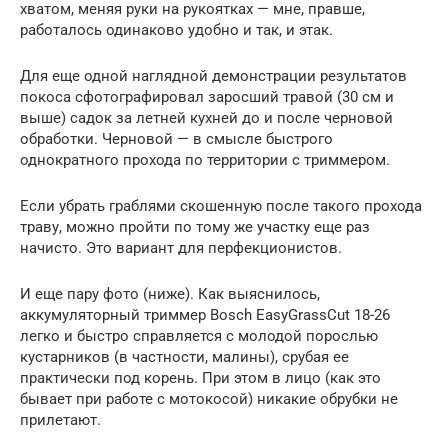
хватом, меняя руки на рукоятках — мне, правше,
работалось одинаково удобно и так, и этак.
Для еще одной наглядной демонстрации результатов
покоса сфотографировал заросший травой (30 см и
выше) садок за летней кухней до и после черновой
обработки. Черновой — в смысле быстрого
однократного прохода по территории с триммером.
Если убрать граблями скошенную после такого прохода
траву, можно пройти по тому же участку еще раз
начисто. Это вариант для перфекционистов.
И еще пару фото (ниже). Как выяснилось,
аккумуляторный триммер Bosch EasyGrassCut 18-26
легко и быстро справляется с молодой порослью
кустарников (в частности, малины), срубая ее
практически под корень. При этом в лицо (как это
бывает при работе с мотокосой) никакие обрубки не
прилетают.