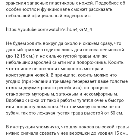
хранения запасных пластиковых ножей. Подробнее об
особенностях и функционале сможет рассказать
небольшой официальный видеоролик:
https://youtube.com/watch?v=hUn4j-zrM_4
Не будем ходить вокруг да около и скажем сразу, что
данный триммер годится лишь для покоса невысокой
(до 12-15 см.) и не сильно густой травы или же
небольших зарослей сныти или подорожника. Косить
что-то иное не позволит мощность мотора и
конструкция ножей. В принципе, косить можно что
угодно (при желании триммер перерезает даже толстые
стволы двухметрового репейника), но процесс
становится муторным, затяжным и некомфортным.
Вдобавок ножи от такой работы тупятся очень быстро
или попросту ломаются. Что триммеру совсем не по
зубам, так это лежачая густая трава высотой от 50 см.
В инструкции упомянуто, что для покоса высокой травы
нужно сначала срезать у нее верхушки до уровня 15 см.,