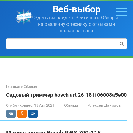
Перейти
Веб-выбор
к
контенту
Здесь вы найдете Рейтинги и Обзоры
на различную технику с отзывами
пользователей
Поиск:
Главная
»
Обзоры
Садовый триммер bosch art 26-18 li 06008a5e00
Опубликовано:
13 Авг 2021
Обзоры
Алексей Данилов
Миниатюрная Bosch PWS 700-115