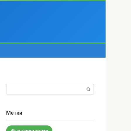
Поиск:
Метки
4k разрешение