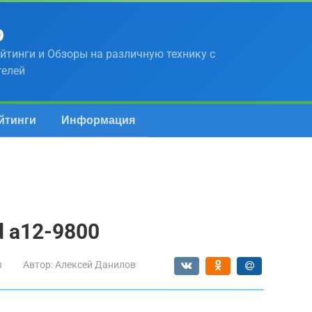
р
йтинги и Обзоры на различную технику с
телей
йтинги
Информация
 a12-9800
ы
Автор:
Алексей Данилов