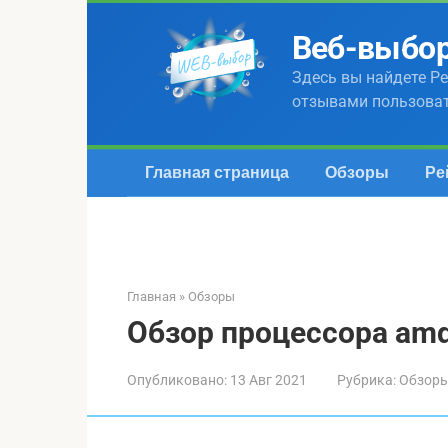
Перейти
к
Веб-выбо
контенту
Здесь вы найдете Ре
отзывами пользова
Главная страница
Обзоры
Ре
Главная
»
Обзоры
Обзор процессора amd
Опубликовано:
13 Авг 2021
Рубрика:
Обзор