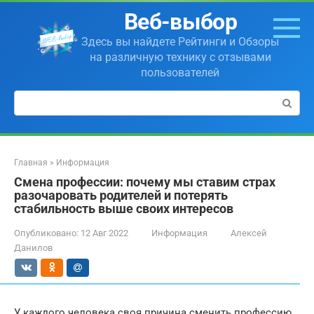
Перейти
Веб-выбор
к
контенту
Здесь вы найдете Рейтинги и Обзоры
на различную технику с отзывами
пользователей
Поиск:
Главная
»
Информация
Смена профессии: почему мы ставим страх
разочаровать родителей и потерять
стабильность выше своих интересов
Опубликовано:
12 Авг 2022
Информация
Алексей
Данилов
У каждого человека своя причина сменить профессию.