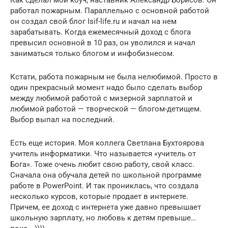
Как сделал мой коуч, наставник Александр Борисов. Он
работал пожарным. Параллельно с основной работой
он создал свой блог Isif-life.ru и начал на нем
зарабатывать. Когда ежемесячный доход с блога
превысил основной в 10 раз, он уволился и начал
заниматься только блогом и инфобизнесом.
Кстати, работа пожарным не была нелюбимой. Просто в
один прекрасный момент надо было сделать выбор
между любимой работой с мизерной зарплатой и
любимой работой — творческой — блогом-детищем.
Выбор выпал на последний.
Есть еще история. Моя коллега Светлана Бухтоярова
учитель информатики. Что называется «учитель от
Бога». Тоже очень любит свою работу, свой класс.
Сначала она обучала детей по школьной программе
работе в PowerPoint. И так прониклась, что создала
несколько курсов, которые продает в интернете.
Причем, ее доход с интернета уже давно превышает
школьную зарплату, но любовь к детям превыше…